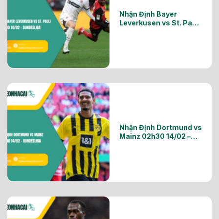
Nhận Định Bayer
Leverkusen vs St. Pauli
21h30 14/02 –
Bundesliga 2025/26
Nhận Định Dortmund vs
Mainz 02h30 14/02 –
Bundesliga 2025/26