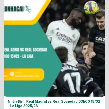
Nhận Định Real Madrid vs Real Sociedad 03h00 15/02
– La Liga 2025/26