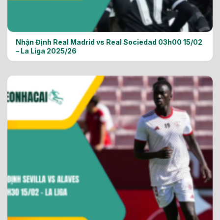
Nhận Định Real Madrid vs Real Sociedad 03h00 15/02
– La Liga 2025/26