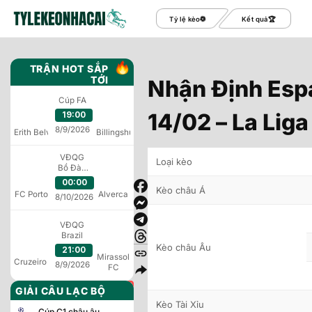
Bỏ
Tỷ lệ kèo
Kết quả
qua
nội
dung
TRẬN HOT SẮP
TỚI
Nhận Định Esp
Cúp FA
14/02 – La Lig
19:00
8/9/2026
Erith Belvedere
Billingshurst
VĐQG
Loại kèo
Bồ Đào
Nha
00:00
Kèo châu Á
FC Porto
Alverca
8/10/2026
VĐQG
Brazil
Kèo châu Âu
21:00
Mirassol
Cruzeiro (MG)
8/9/2026
FC
GIẢI CÂU LẠC BỘ
Kèo Tài Xỉu
Cúp C1 châu âu