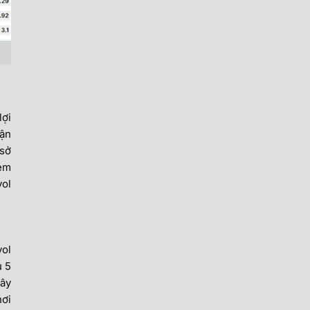
lợi
rận
 sở
kém
yol
yol
u 5
đây
hơi