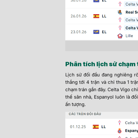
Phân tích lịch sử chạm
Lịch sử đối đầu đang nghiêng rõ
thắng tới 4 trận và chỉ thua 1 tr
chạm trán gần đây. Celta Vigo chỉ 
thế sân nhà, Espanyol luôn là đố
ấn tượng.