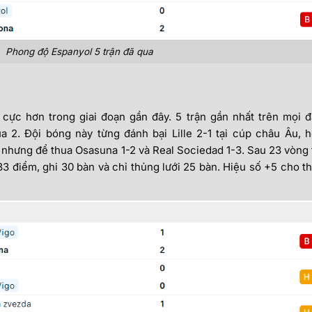
Phong độ Espanyol 5 trận đã qua
 cực hơn trong giai đoạn gần đây. 5 trận gần nhất trên mọi 
ua 2. Đội bóng này từng đánh bại Lille 2-1 tại cúp châu Âu, 
 nhưng để thua Osasuna 1-2 và Real Sociedad 1-3. Sau 23 vòng 
 33 điểm, ghi 30 bàn và chỉ thủng lưới 25 bàn. Hiệu số +5 cho t