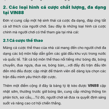
2. Các loại hình cá cược chất lượng, đa dạng
tại VIN88
Đơn vị cung cấp một hệ sinh thái cá cược đa dạng, đáp ứng tất
cả sở thích của người chơi. Sau đây là những loại hình cá cược
chính mà người chơi có thể tham gia tại nhà cái:
2.1 Cá cược thể thao
Mảng cá cược thể thao của nhà cái mang đến cho người chơi đa
dạng các bộ môn hấp dẫn gồm các giải đấu khu vực trong nước
và quốc tế. Tất cả bộ môn thể thao nổi tiếng như bóng đá, bóng
chuyền, đua ngựa, đua xe, bóng bàn,…với đầy đủ trận đấu lớn
đến nhỏ đều được cập nhật để thành viên dễ dàng lựa chọn các
trận đấu mình yêu thích đặt cược.
Thêm một điểm cộng ở đây là bảng tỷ lệ kèo được
VIN88
cập
nhật sớm, thường trước giờ bóng lăn, cung cấp những thông tin
phân tích, soi cầu,…Từ đó, người chơi sẽ đưa ra quyết định sáng
suốt và nâng cao cơ hội chiến thắng.