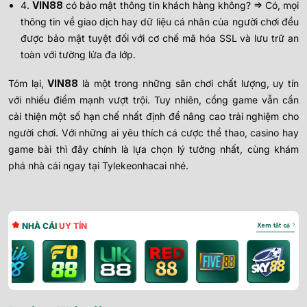
4.
VIN88
có bảo mật thông tin khách hàng không? => Có, mọi
thông tin về giao dịch hay dữ liệu cá nhân của người chơi đều
được bảo mật tuyệt đối với cơ chế mã hóa SSL và lưu trữ an
toàn với tường lửa đa lớp.
Tóm lại,
VIN88
là một trong những sân chơi chất lượng, uy tín
với nhiều điểm mạnh vượt trội. Tuy nhiên, cổng game vẫn cần
cải thiện một số hạn chế nhất định để nâng cao trải nghiệm cho
người chơi. Với những ai yêu thích cá cược thể thao, casino hay
game bài thì đây chính là lựa chọn lý tưởng nhất, cùng khám
phá nhà cái ngay tại Tylekeonhacai nhé.
NHÀ CÁI
UY TÍN
Xem tất cả