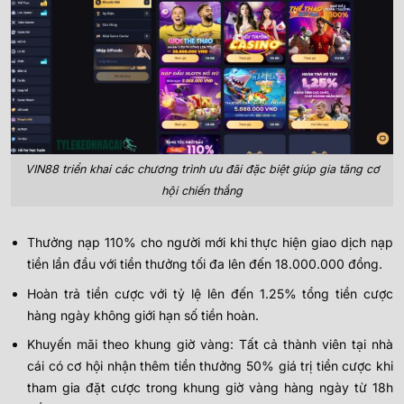
VIN88 triển khai các chương trình ưu đãi đặc biệt giúp gia tăng cơ
hội chiến thắng
Thưởng nạp 110% cho người mới khi thực hiện giao dịch nạp
tiền lần đầu với tiền thưởng tối đa lên đến 18.000.000 đồng.
Hoàn trả tiền cược với tỷ lệ lên đến 1.25% tổng tiền cược
hàng ngày không giới hạn số tiền hoàn.
Khuyến mãi theo khung giờ vàng: Tất cả thành viên tại nhà
cái có cơ hội nhận thêm tiền thưởng 50% giá trị tiền cược khi
tham gia đặt cược trong khung giờ vàng hàng ngày từ 18h