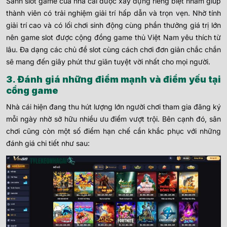
Sảnh slot game của nhà cái được xây dựng riêng biệt nhằm giúp
thành viên có trải nghiệm giải trí hấp dẫn và trọn vẹn. Nhờ tính
giải trí cao và có lối chơi sinh động cùng phần thưởng giá trị lớn
nên game slot được cộng đồng game thủ Việt Nam yêu thích từ
lâu. Đa dạng các chủ đề slot cùng cách chơi đơn giản chắc chắn
sẽ mang đến giây phút thư giãn tuyệt vời nhất cho mọi người.
3. Đánh giá những điểm mạnh và điểm yếu tại
cổng game
Nhà cái hiện đang thu hút lượng lớn người chơi tham gia đăng ký
mỗi ngày nhờ sở hữu nhiều ưu điểm vượt trội. Bên cạnh đó, sân
chơi cũng còn một số điểm hạn chế cần khắc phục với những
đánh giá chi tiết như sau: