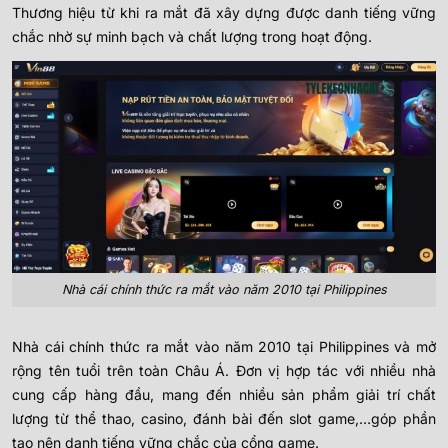
Thương hiệu từ khi ra mắt đã xây dựng được danh tiếng vững
chắc nhờ sự minh bạch và chất lượng trong hoạt động.
Nhà cái chính thức ra mắt vào năm 2010 tại Philippines
Nhà cái chính thức ra mắt vào năm 2010 tại Philippines và mở
rộng tên tuổi trên toàn Châu Á. Đơn vị hợp tác với nhiều nhà
cung cấp hàng đầu, mang đến nhiều sản phẩm giải trí chất
lượng từ thể thao, casino, đánh bài đến slot game,…góp phần
tạo nên danh tiếng vững chắc của cổng game.