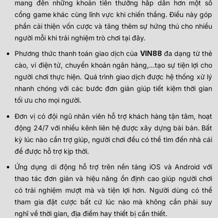
mang đến những khoản tiền thưởng hấp dẫn hơn một số
cổng game khác cùng lĩnh vực khi chiến thắng. Điều này góp
phần cải thiện vốn cược và tăng thêm sự hứng thú cho nhiều
người mỗi khi trải nghiệm trò chơi tại đây.
Phương thức thanh toán giao dịch của
VIN88
đa dạng từ thẻ
cào, ví điện tử, chuyển khoản ngân hàng,…tạo sự tiện lợi cho
người chơi thực hiện. Quá trình giao dịch được hệ thống xử lý
nhanh chóng với các bước đơn giản giúp tiết kiệm thời gian
tối ưu cho mọi người.
Đơn vị có đội ngũ nhân viên hỗ trợ khách hàng tận tâm, hoạt
động 24/7 với nhiều kênh liên hệ được xây dựng bài bản. Bất
kỳ lúc nào cần trợ giúp, người chơi đều có thể tìm đến nhà cái
để được hỗ trợ kịp thời.
Ứng dụng di động hỗ trợ trên nền tảng iOS và Android với
thao tác đơn giản và hiệu năng ổn định cao giúp người chơi
có trải nghiệm mượt mà và tiện lợi hơn. Người dùng có thể
tham gia đặt cược bất cứ lúc nào mà không cần phải suy
nghĩ về thời gian, địa điểm hay thiết bị cần thiết.