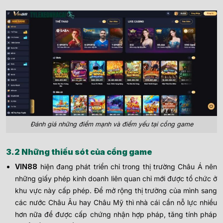
Đánh giá những điểm mạnh và điểm yếu tại cổng game
3.2 Những thiếu sót của cổng game
VIN88
hiện đang phát triển chỉ trong thị trường Châu Á nên
những giấy phép kinh doanh liên quan chỉ mới được tổ chức ở
khu vực này cấp phép. Để mở rộng thị trường của mình sang
các nước Châu Âu hay Châu Mỹ thì nhà cái cần nỗ lực nhiều
hơn nữa để được cấp chứng nhận hợp pháp, tăng tính pháp