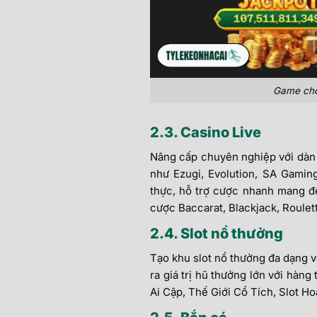
Game chơi
2.3. Casino Live
Nâng cấp chuyên nghiệp với dàn 
như Ezugi, Evolution, SA Gamin
thực, hỗ trợ cược nhanh mang đế
cược Baccarat, Blackjack, Roulet
2.4. Slot nổ thưởng
Tạo khu slot nổ thưởng đa dạng 
ra giá trị hũ thưởng lớn với hàn
Ai Cập, Thế Giới Cổ Tích, Slot Ho