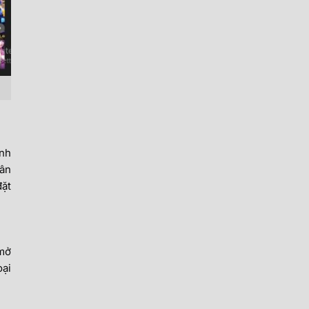
ảnh
hân
đặt
 mở
oại