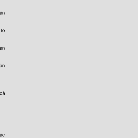
bán
 lo
ian
hân
 cả
các