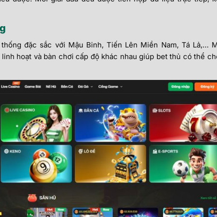
ng
 thống đặc sắc với Mậu Binh, Tiến Lên Miền Nam, Tá Lả,… 
inh hoạt và bàn chơi cấp độ khác nhau giúp bet thủ có thể c