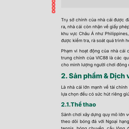
Trụ sở chính của nhà cái được đ
ra, nhà cái còn nhận về giấy phé
khu vực Châu Á như Philippines,
được kiểm tra, rà soát quá trình 
Phạm vi hoạt động của nhà cái c
trung chính của VIC88 là các q
cho mình lượng người chơi đông 
2. Sản phẩm & Dịch 
Là nhà cái lớn mạnh về tài chín
lựa chọn đều có sức hút riêng giú
2.1.Thể thao
Sảnh chơi xây dựng quy mô lớn vớ
theo dõi bóng đá với Ngoại hạn
tennis, bóng chuyền, cầu lông đ