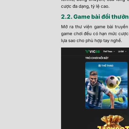
cược đa dạng, tỷ lệ cao.
2.2. Game bài đổi thưở
Mở ra thư viện game bài truyền
game chơi đều có hạn mức cược l
lựa sao cho phù hợp tay nghề.