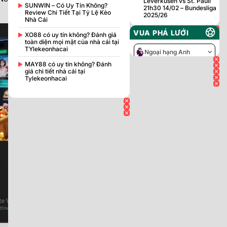
Leverkusen vs St. Pauli
SUNWIN – Có Uy Tín Không?
21h30 14/02 – Bundesliga
Review Chi Tiết Tại Tỷ Lệ Kèo
2025/26
Nhà Cái
VUA PHÁ LƯỚI
XO88 có uy tín không? Đánh giá
toàn diện mọi mặt của nhà cái tại
TYlekeonhacai
Ngoại hạng Anh
MAY88 có uy tín không? Đánh
giá chi tiết nhà cái tại
Tylekeonhacai