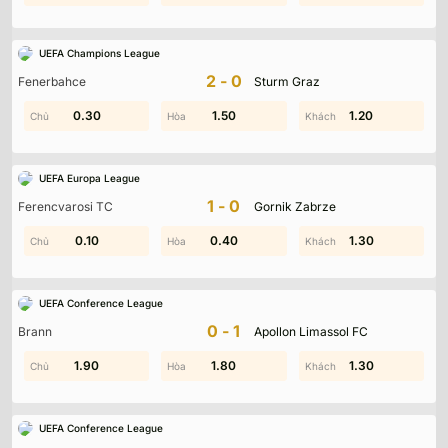
UEFA Champions League
2-0
Fenerbahce
Sturm Graz
0.30
2.00
1.80
1.50
1.20
1.10
UEFA Europa League
1-0
Ferencvarosi TC
Gornik Zabrze
0.70
0.10
0.40
0.70
0.20
1.30
UEFA Conference League
0-1
Brann
Apollon Limassol FC
1.90
1.90
1.00
1.80
1.30
0.10
UEFA Conference League