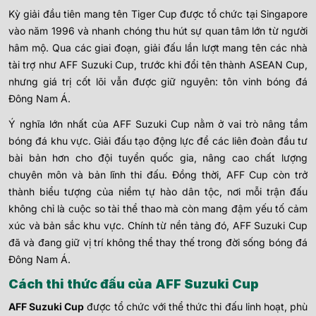
Kỳ giải đầu tiên mang tên Tiger Cup được tổ chức tại Singapore
vào năm 1996 và nhanh chóng thu hút sự quan tâm lớn từ người
hâm mộ. Qua các giai đoạn, giải đấu lần lượt mang tên các nhà
tài trợ như AFF Suzuki Cup, trước khi đổi tên thành ASEAN Cup,
nhưng giá trị cốt lõi vẫn được giữ nguyên: tôn vinh bóng đá
Đông Nam Á.
Ý nghĩa lớn nhất của AFF Suzuki Cup nằm ở vai trò nâng tầm
bóng đá khu vực. Giải đấu tạo động lực để các liên đoàn đầu tư
bài bản hơn cho đội tuyển quốc gia, nâng cao chất lượng
chuyên môn và bản lĩnh thi đấu. Đồng thời, AFF Cup còn trở
thành biểu tượng của niềm tự hào dân tộc, nơi mỗi trận đấu
không chỉ là cuộc so tài thể thao mà còn mang đậm yếu tố cảm
xúc và bản sắc khu vực.
Chính từ nền tảng đó, AFF Suzuki Cup
đã và đang giữ vị trí không thể thay thế trong đời sống bóng đá
Đông Nam Á.
Cách thi thức đấu của AFF Suzuki Cup
AFF Suzuki Cup
được tổ chức với thể thức thi đấu linh hoạt, phù