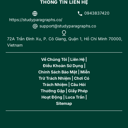
THÔNG TIN LIÊN HỆ
0943837420
https://studyparagraphs.co/
support@studyparagraphs.co
72A Trần Đình Xu, P. Cô Giang, Quận 1, Hồ Chí Minh 70000,
Vietnam
Về Chúng Tôi
|
Liên Hệ
|
Điều Khoản Sử Dụng
|
Chính Sách Bảo Mật |
Miễn
Trừ Trách Nhiệm
|
Chơi Có
Trách Nhiệm
|
Câu Hỏi
Thưởng Gặp
| G
iấy Phép
Hoạt Động
|
Luca Trần
|
Sitemap