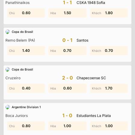
1-1
Panathinaikos
CSKA 1948 Sofia
0.60
1.10
0.50
1.50
1.80
1.50
Copa do Brasil
0-1
Remo Belem (PA)
Santos
0.70
1.40
0.70
1.00
0.70
1.40
Copa do Brasil
2-0
Cruzeiro
Chapecoense SC
0.80
0.40
0.60
1.40
0.50
1.70
Argentine Division 1
1-0
Boca Juniors
Estudiantes La Plata
0.80
1.00
0.60
1.00
1.00
1.50