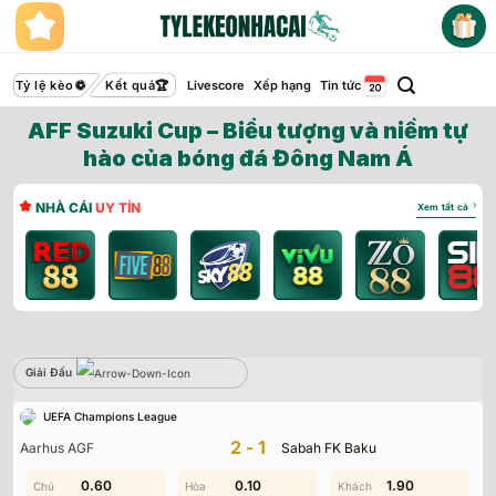
Bỏ
qua
nội
dung
Tỷ lệ kèo
Kết quả
Livescore
Xếp hạng
Tin tức
AFF Suzuki Cup – Biểu tượng và niềm tự
hào của bóng đá Đông Nam Á
NHÀ CÁI
UY TÍN
Xem tất cả
Giải Đấu
Sbobet
UEFA Champions League
Không có dữ liệu vui lòng chọn bộ lọc khác
2-1
Aarhus AGF
Sabah FK Baku
0.80
0.60
0.20
0.10
2.00
1.90