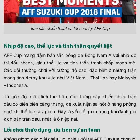
Bản sắc chiến thuật và lối chơi tại AFF Cup
Nhịp độ cao, thể lực và tinh thần quyết liệt
AFF Cup mang đậm bản sắc bóng đá Đông Nam Á với nhịp độ
thi đấu nhanh, giàu thể lực và tinh thần tranh chấp mạnh mẽ.
Các đội thường chơi với cường độ cao, đặc biệt ở những trận
mang tính derby khu vực như Việt Nam – Thái Lan hay Malaysia
– Indonesia.
Từ góc độ phân tích thế trận, đặc trưng này khiến nhiều trận
đấu có diễn biến căng thẳng, dễ xuất hiện sai sót ở hàng phòng
ngự khi thể lực suy giảm. Đây là yếu tố quan trọng khi đánh giá
kịch bản trận đấu, nhất là ở hiệp hai.
Lối chơi thực dụng, ưu tiên sự an toàn
Không giống các giải châu lục, nhiều đội tại AFF Cup lựa chọn lối