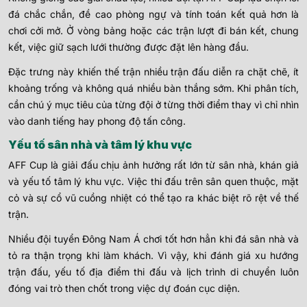
đá chắc chắn, đề cao phòng ngự và tính toán kết quả hơn là
chơi cởi mở. Ở vòng bảng hoặc các trận lượt đi bán kết, chung
kết, việc giữ sạch lưới thường được đặt lên hàng đầu.
Đặc trưng này khiến thế trận nhiều trận đấu diễn ra chặt chẽ, ít
khoảng trống và không quá nhiều bàn thắng sớm. Khi phân tích,
cần chú ý mục tiêu của từng đội ở từng thời điểm thay vì chỉ nhìn
vào danh tiếng hay phong độ tấn công.
Yếu tố sân nhà và tâm lý khu vực
AFF Cup là giải đấu chịu ảnh hưởng rất lớn từ sân nhà, khán giả
và yếu tố tâm lý khu vực. Việc thi đấu trên sân quen thuộc, mặt
cỏ và sự cổ vũ cuồng nhiệt có thể tạo ra khác biệt rõ rệt về thế
trận.
Nhiều đội tuyển Đông Nam Á chơi tốt hơn hẳn khi đá sân nhà và
tỏ ra thận trọng khi làm khách. Vì vậy, khi đánh giá xu hướng
trận đấu, yếu tố địa điểm thi đấu và lịch trình di chuyển luôn
đóng vai trò then chốt trong việc dự đoán cục diện.