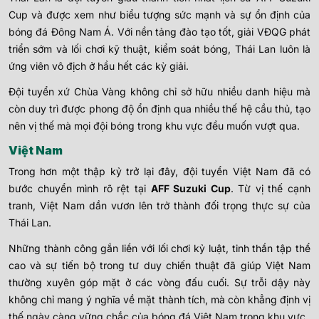
Cup và được xem như biểu tượng sức mạnh và sự ổn định của
bóng đá Đông Nam Á. Với nền tảng đào tạo tốt, giải VĐQG phát
triển sớm và lối chơi kỹ thuật, kiểm soát bóng, Thái Lan luôn là
ứng viên vô địch ở hầu hết các kỳ giải.
Đội tuyển xứ Chùa Vàng không chỉ sở hữu nhiều danh hiệu mà
còn duy trì được phong độ ổn định qua nhiều thế hệ cầu thủ, tạo
nên vị thế mà mọi đội bóng trong khu vực đều muốn vượt qua.
Việt Nam
Trong hơn một thập kỷ trở lại đây, đội tuyển Việt Nam đã có
bước chuyển mình rõ rệt tại
AFF Suzuki Cup
. Từ vị thế cạnh
tranh, Việt Nam dần vươn lên trở thành đối trọng thực sự của
Thái Lan.
Những thành công gắn liền với lối chơi kỷ luật, tinh thần tập thể
cao và sự tiến bộ trong tư duy chiến thuật đã giúp Việt Nam
thường xuyên góp mặt ở các vòng đấu cuối. Sự trỗi dậy này
không chỉ mang ý nghĩa về mặt thành tích, mà còn khẳng định vị
thế ngày càng vững chắc của bóng đá Việt Nam trong khu vực.