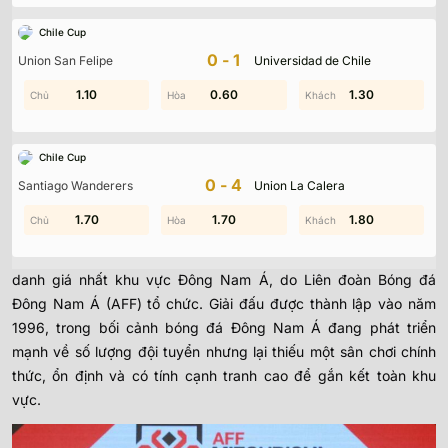
AFF Suzuki Cup
là giải đấu cấp đội tuyển quốc gia lớn nhất khu
Chile Cup
vực Đông Nam Á, nơi hội tụ tinh thần cạnh tranh, cảm xúc cuồng
0-1
Union San Felipe
Universidad de Chile
nhiệt và bản sắc bóng đá riêng của từng quốc gia. Không đơn
thuần là cuộc đua giành danh hiệu, giải đấu này còn phản ánh rõ
0.50
1.10
0.90
0.60
0.40
1.30
sự phát triển, chuyển mình và tham vọng vươn tầm của bóng đá
ASEAN. Qua từng kỳ tổ chức, AFF Cup đã trở thành sân khấu
Chile Cup
của những cuộc đối đầu kịch tính, những bước ngoặt lịch sử và
0-4
Santiago Wanderers
Union La Calera
là thước đo vị thế thực sự của các đội tuyển trong khu vực.
0.20
1.70
1.90
1.70
1.00
1.80
AFF Suzuki Cup được ra đời như thế nào?
AFF Suzuki Cup
là giải đấu bóng đá cấp đội tuyển quốc gia
danh giá nhất khu vực Đông Nam Á, do Liên đoàn Bóng đá
Đông Nam Á (AFF) tổ chức. Giải đấu được thành lập vào năm
1996, trong bối cảnh bóng đá Đông Nam Á đang phát triển
mạnh về số lượng đội tuyển nhưng lại thiếu một sân chơi chính
thức, ổn định và có tính cạnh tranh cao để gắn kết toàn khu
vực.