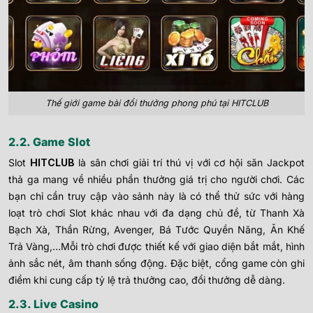
Thế giới game bài đổi thưởng phong phú tại HITCLUB
2.2. Game Slot
Slot
HITCLUB
là sân chơi giải trí thú vị với cơ hội săn Jackpot
thả ga mang về nhiều phần thưởng giá trị cho người chơi. Các
bạn chỉ cần truy cập vào sảnh này là có thể thử sức với hàng
loạt trò chơi Slot khác nhau với đa dạng chủ đề, từ Thanh Xà
Bạch Xà, Thần Rừng, Avenger, Bá Tước Quyền Năng, Ăn Khế
Trả Vàng,…Mỗi trò chơi được thiết kế với giao diện bắt mắt, hình
ảnh sắc nét, âm thanh sống động. Đặc biệt, cổng game còn ghi
điểm khi cung cấp tỷ lệ trả thưởng cao, đổi thưởng dễ dàng.
2.3. Live Casino