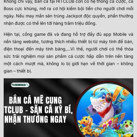
Không chỉ vậy, bắn cá tại HITCLUB còn có hệ thống cá cược, cá
Boss cực khủng, mở ra cơ hội kiếm bội tiền cho người chơi mỗi
ngày. Nếu may mắn săn trúng Jackpot độc quyền, phần thưởng
nhận được có thể lên tới hàng trăm triệu đồng.
Hiện tại, cổng game đã và đang hỗ trợ đầy đủ app Mobile và
nền tảng website, tương thích nhiều thiết bị từ máy tính để bàn,
điện thoại đến máy tính bảng,…Vì thế, người chơi có thể thỏa
sức trải nghiệm mọi sản phẩm cá cược hấp dẫn trên nền tảng
một cách mượt mà, không lo bị giới hạn về thời gian – không
gian – thiết bị.