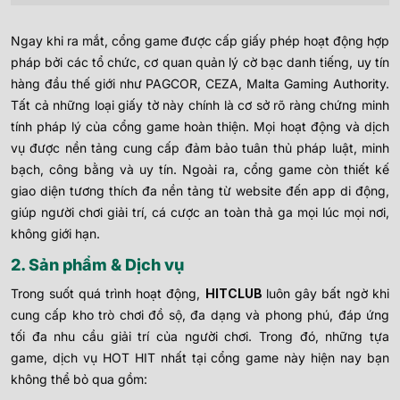
Ngay khi ra mắt, cổng game được cấp giấy phép hoạt động hợp
pháp bởi các tổ chức, cơ quan quản lý cờ bạc danh tiếng, uy tín
hàng đầu thế giới như PAGCOR, CEZA, Malta Gaming Authority.
Tất cả những loại giấy tờ này chính là cơ sở rõ ràng chứng minh
tính pháp lý của cổng game hoàn thiện. Mọi hoạt động và dịch
vụ được nền tảng cung cấp đảm bảo tuân thủ pháp luật, minh
bạch, công bằng và uy tín. Ngoài ra, cổng game còn thiết kế
giao diện tương thích đa nền tảng từ website đến app di động,
giúp người chơi giải trí, cá cược an toàn thả ga mọi lúc mọi nơi,
không giới hạn.
2. Sản phẩm & Dịch vụ
Trong suốt quá trình hoạt động,
HITCLUB
luôn gây bất ngờ khi
cung cấp kho trò chơi đồ sộ, đa dạng và phong phú, đáp ứng
tối đa nhu cầu giải trí của người chơi. Trong đó, những tựa
game, dịch vụ HOT HIT nhất tại cổng game này hiện nay bạn
không thể bỏ qua gồm: