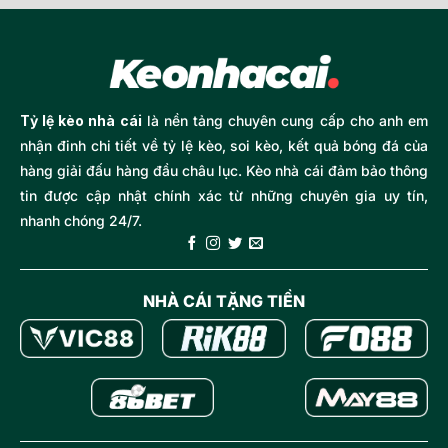
Tỷ lệ kèo nhà cái
là nền tảng chuyên cung cấp cho anh em
nhận đinh chi tiết về tỷ lệ kèo, soi kèo, kết quả bóng đá của
hàng giải đấu hàng đầu châu lục. Kèo nhà cái đảm bảo thông
tin được cập nhật chính xác từ những chuyên gia uy tín,
nhanh chóng 24/7.
NHÀ CÁI TẶNG TIỀN