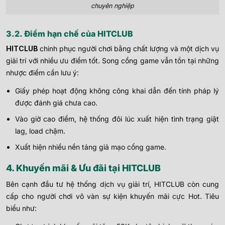
chuyên nghiệp
3.2. Điểm hạn chế của HITCLUB
HITCLUB
chinh phục người chơi bằng chất lượng và một dịch vụ
giải trí với nhiều ưu điểm tốt. Song cổng game vẫn tồn tại những
nhược điểm cần lưu ý:
Giấy phép hoạt động không công khai dẫn đến tính pháp lý
được đánh giá chưa cao.
Vào giờ cao điểm, hệ thống đôi lúc xuất hiện tình trạng giật
lag, load chậm.
Xuất hiện nhiều nền tảng giả mạo cổng game.
4. Khuyến mãi & Ưu đãi tại HITCLUB
Bên cạnh đầu tư hệ thống dịch vụ giải trí, HITCLUB còn cung
cấp cho người chơi vô vàn sự kiện khuyến mãi cực Hot. Tiêu
biểu như: