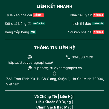
LIÊN KẾT NHANH
Tỷ lệ kèo nhà cái
Nhà cái uy tín
Kết quả bóng đá
Lịch thi đấu
Bảng xếp hạng
Soi kèo nhà cái
THÔNG TIN LIÊN HỆ
0943837420
https://studyparagraphs.co/
support@studyparagraphs.co
72A Trần Đình Xu, P. Cô Giang, Quận 1, Hồ Chí Minh 70000,
Vietnam
Về Chúng Tôi
|
Liên Hệ
|
Điều Khoản Sử Dụng
|
Chính Sách Bảo Mật |