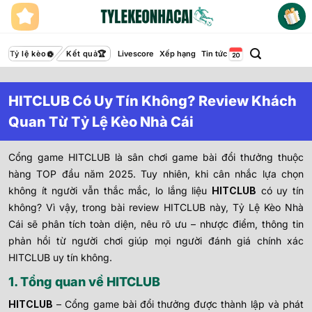
Bỏ
qua
nội
dung
Tỷ lệ kèo
Kết quả
Livescore
Xếp hạng
Tin tức
HITCLUB Có Uy Tín Không? Review Khách
Quan Từ Tỷ Lệ Kèo Nhà Cái
Cổng game HITCLUB là sân chơi game bài đổi thưởng thuộc
hàng TOP đầu năm 2025. Tuy nhiên, khi cân nhắc lựa chọn
không ít người vẫn thắc mắc, lo lắng liệu
HITCLUB
có uy tín
không? Vì vậy, trong bài review HITCLUB này, Tỷ Lệ Kèo Nhà
Cái sẽ phân tích toàn diện, nêu rõ ưu – nhược điểm, thông tin
phản hồi từ người chơi giúp mọi người đánh giá chính xác
HITCLUB uy tín không.
1. Tổng quan về HITCLUB
HITCLUB
– Cổng game bài đổi thưởng được thành lập và phát