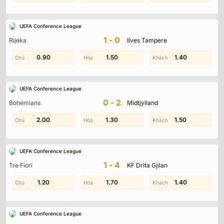
UEFA Conference League
1-0
Rijeka
Ilves Tampere
0.90
1.70
1.90
1.50
0.20
1.40
UEFA Conference League
0-2
Bohemians
Midtjylland
2.00
1.90
0.90
1.30
0.40
1.50
UEFA Conference League
1-4
Tre Fiori
KF Drita Gjilan
2.00
1.20
1.70
1.10
1.30
1.40
UEFA Conference League