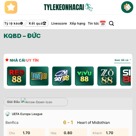
Bỏ
qua
nội
dung
Tỷ lệ kèo
Kết quả
Livescore
Xếp hạng
Tin tức
KQBD – ĐỨC
NHÀ CÁI
UY TÍN
Xem tất cả
Giải Đấu
Sbobet
UEFA Europa League
Không có dữ liệu vui lòng chọn bộ lọc khác
6-1
Benfica
Heart of Midlothian
0.40
1.70
0.80
1.40
0.70
1.70