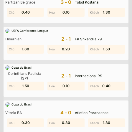
3-0
Partizan Belgrade
Tobol Kostanai
0.40
0.40
1.40
0.10
1.00
1.30
UEFA Conference League
2-1
Hibernian
FK Shkendija 79
0.50
1.60
0.20
1.10
0.40
1.50
Copa do Brasil
Corinthians Paulista
2-1
Internacional RS
(SP)
0.70
1.50
1.20
0.10
0.40
1.10
Copa do Brasil
4-0
Vitoria BA
Atletico Paranaense
0.30
1.90
0.80
0.20
1.30
1.80