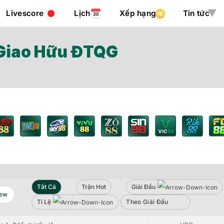
Livescore
Lịch
Xếp hạng
Tin tức
Giao Hữu ĐTQG
Tất Cả
Trận Hot
Giải Đấu
iew
Tỷ Lệ
Theo Giải Đấu
Sbob
iew
Tỉ Lệ
Theo Giải Đấu
HDP