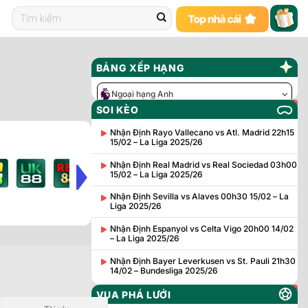
BẢNG XẾP HẠNG
Ngoại hạng Anh
SOI KÈO
Nhận Định Rayo Vallecano vs Atl. Madrid 22h15
15/02 – La Liga 2025/26
Nhận Định Real Madrid vs Real Sociedad 03h00
15/02 – La Liga 2025/26
Nhận Định Sevilla vs Alaves 00h30 15/02 – La
Liga 2025/26
Nhận Định Espanyol vs Celta Vigo 20h00 14/02
– La Liga 2025/26
et
Nhận Định Bayer Leverkusen vs St. Pauli 21h30
14/02 – Bundesliga 2025/26
Tài/Xỉu
VUA PHÁ LƯỚI