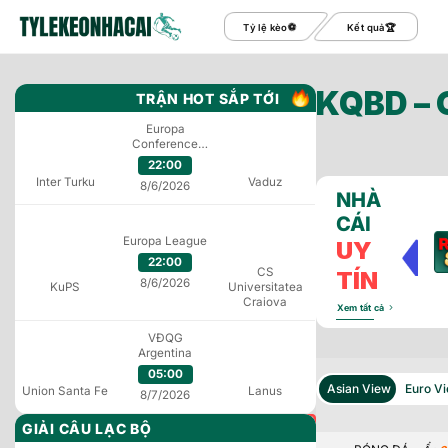
Bỏ
Tỷ lệ kèo
Kết quả
qua
nội
dung
KQBD – 
TRẬN HOT SẮP TỚI
Europa
Conference
League
22:00
Inter Turku
Vaduz
8/6/2026
NHÀ
CÁI
Europa League
UY
22:00
CS
TÍN
8/6/2026
KuPS
Universitatea
Craiova
Xem tất cả
VĐQG
Argentina
05:00
Asian View
Euro V
Asian View
Euro V
Union Santa Fe
Lanus
8/7/2026
BÓNG ĐÁ
GIẢI CÂU LẠC BỘ