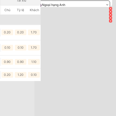
Tài xỉu
Chủ
Tỷ lệ
Khách
Ngoại hạng Anh
Chủ
Tỷ lệ
Khách
0.20
0.20
1.70
0.10
0.10
1.70
0.90
0.90
1.10
0.20
1.20
0.10