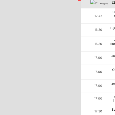
J2
C
12:45
Fuj
16:30
V
16:30
Hac
Ju
17:00
Oi
17:00
Om
17:00
M
17:00
[
Sa
17:30