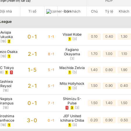
HDP
trận [Hiển thị tất cả]
Đội nhà
Tỉ số
Đội khách
Chủ
Tỷ lệ
Khách
Đội nhà
Tỉ số
Đội khách
Chủ
Tỷ lệ
Khách
Không có dữ liệu vui lòng chọn bộ lọc khác
 League
Avispa
Vissel Kobe
0-1
0.10
0.40
1.30
Fukuoka
1 -1
[3]
1
[18]
2
Fagiano
ezo Osaka
2-1
1.70
1.00
1.10
8 -1
Okayama
[18]
1
[3]
C Tokyo
Machida Zelvia
1-5
5 -1
1.40
0.60
1.90
18]
[3]
1
1
1
Kashiwa
Mito Hollyhock
2-1
1.50
0.90
0.40
Reysol
5 -1
[3]
1
[18]
Nagoya
Shimizu S-
0-1
1.50
1.40
1.50
Grampus
7 -1
Pulse
[18]
[3]
1
3
iroshima
JEF United
3-0
0.20
0.90
0.50
anfrecce
0 -1
Ichihara Chiba
[18]
[3]
1
1