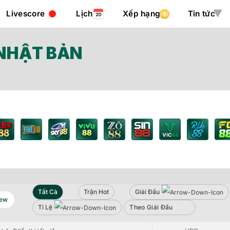
Livescore
Lịch
Xếp hạng
Tin tức
 NHẬT BẢN
Tất Cả
Trận Hot
Giải Đấu
iew
Tỷ Lệ
Theo Giải Đấu
Sbob
iew
Tỉ Lệ
Theo Giải Đấu
HDP