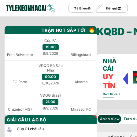
Bỏ
Tỷ lệ kèo
Kết quả
qua
nội
dung
KQBD –
TRẬN HOT SẮP TỚI
Cúp FA
19:00
8/9/2026
Erith Belvedere
Billingshurst
NHÀ
VĐQG Bồ Đào
CÁI
Nha
UY
00:00
FC Porto
Alverca
8/10/2026
TÍN
Xem tất cả
VĐQG Brazil
21:00
8/9/2026
Cruzeiro (MG)
Mirassol FC
Asian View
Euro V
Asian View
Euro V
GIẢI CÂU LẠC BỘ
Cúp C1 châu âu
BÓNG ĐÁ