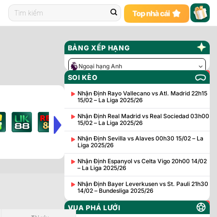
BẢNG XẾP HẠNG
Ngoại hạng Anh
SOI KÈO
Nhận Định Rayo Vallecano vs Atl. Madrid 22h15
15/02 – La Liga 2025/26
Nhận Định Real Madrid vs Real Sociedad 03h00
15/02 – La Liga 2025/26
Nhận Định Sevilla vs Alaves 00h30 15/02 – La
Liga 2025/26
Nhận Định Espanyol vs Celta Vigo 20h00 14/02
– La Liga 2025/26
et
Nhận Định Bayer Leverkusen vs St. Pauli 21h30
14/02 – Bundesliga 2025/26
Tài/Xỉu
VUA PHÁ LƯỚI