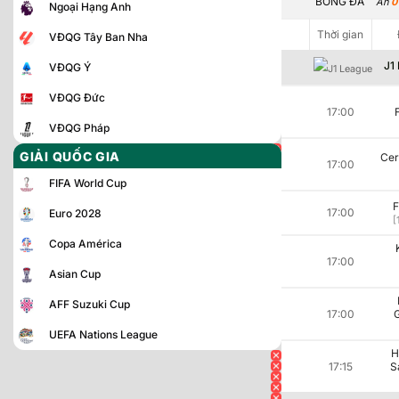
BÓNG ĐÁ
Ẩn
0
Ngoại Hạng Anh
Thời gian
Thời gian
VĐQG Tây Ban Nha
J1
VĐQG Ý
VĐQG Đức
17:00
VĐQG Pháp
GIẢI QUỐC GIA
Cer
17:00
FIFA World Cup
F
17:00
Euro 2028
[
Copa América
17:00
Asian Cup
AFF Suzuki Cup
17:00
UEFA Nations League
H
17:15
S