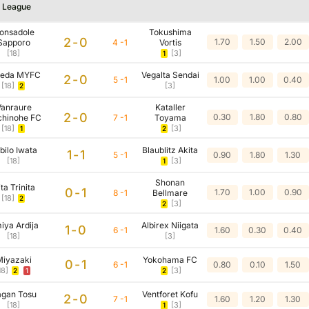
 League
onsadole
Tokushima
2-0
1.70
1.50
2.00
Sapporo
4 -1
Vortis
[18]
[3]
1
ieda MYFC
Vegalta Sendai
2-0
5 -1
1.00
1.00
0.40
[18]
[3]
2
anraure
Kataller
2-0
0.30
1.80
0.80
hinohe FC
7 -1
Toyama
[18]
[3]
1
2
bilo Iwata
Blaublitz Akita
1-1
5 -1
0.90
1.80
1.30
[18]
[3]
1
Shonan
ta Trinita
0-1
1.70
1.00
0.90
8 -1
Bellmare
[18]
2
[3]
2
iya Ardija
Albirex Niigata
1-0
6 -1
1.60
0.30
0.40
[18]
[3]
iyazaki
Yokohama FC
0-1
6 -1
0.80
0.10
1.50
18]
[3]
2
1
2
gan Tosu
Ventforet Kofu
2-0
7 -1
1.60
1.20
1.30
[18]
[3]
1