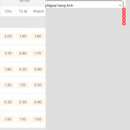
Tài xỉu
Chủ
Tỷ lệ
Khách
Ngoại hạng Anh
Chủ
Tỷ lệ
Khách
2.00
1.90
1.60
0.10
0.80
1.70
1.80
0.20
0.60
1.20
1.10
0.50
0.20
0.50
0.60
1.50
1.10
1.00