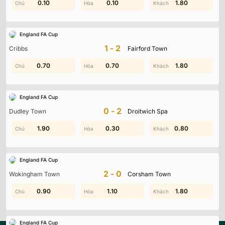
1.60
0.10
1.80
0.10
1.80
1.50
England FA Cup
1-2
Cribbs
Fairford Town
0.70
1.60
0.70
1.80
1.60
1.80
England FA Cup
0-2
Dudley Town
Droitwich Spa
1.90
1.10
0.30
1.40
0.80
0.20
England FA Cup
2-0
Wokingham Town
Corsham Town
0.90
0.50
0.70
1.10
1.60
1.80
England FA Cup