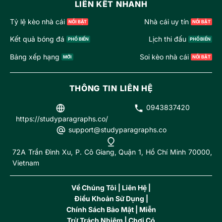
LIÊN KẾT NHANH
Tỷ lệ kèo nhà cái
Nhà cái uy tín
Kết quả bóng đá
Lịch thi đấu
Bảng xếp hạng
Soi kèo nhà cái
THÔNG TIN LIÊN HỆ
0943837420
https://studyparagraphs.co/
support@studyparagraphs.co
72A Trần Đình Xu, P. Cô Giang, Quận 1, Hồ Chí Minh 70000,
Vietnam
Về Chúng Tôi
|
Liên Hệ
|
Điều Khoản Sử Dụng
|
Chính Sách Bảo Mật |
Miễn
Trừ Trách Nhiệm
|
Chơi Có