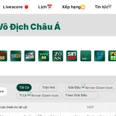
Livescore
Lịch
Xếp hạng
Tin tức
Vô Địch Châu Á
Tất Cả
Trận Hot
Giải Đấu
iew
Tỷ Lệ
Theo Giải Đấu
Sbob
iew
Tỉ Lệ
Theo Giải Đấu
HDP
HDP
trận [Hiển thị tất cả]
Đội nhà
Tỉ số
Đội khách
Chủ
Tỷ lệ
Khách