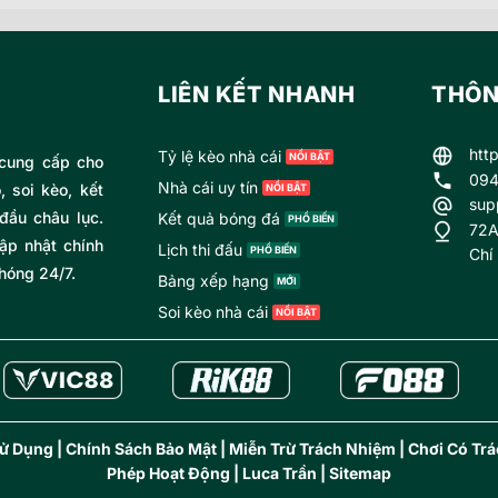
LIÊN KẾT NHANH
THÔNG
htt
Tỷ lệ kèo nhà cái
 cung cấp cho
09
Nhà cái uy tín
, soi kèo, kết
sup
đầu châu lục.
Kết quả bóng đá
72A
ập nhật chính
Lịch thi đấu
Chí
chóng 24/7.
Bảng xếp hạng
Soi kèo nhà cái
Sử Dụng
| Chính Sách Bảo Mật |
Miễn Trừ Trách Nhiệm
|
Chơi Có Tr
Phép Hoạt Động
|
Luca Trần
|
Sitemap