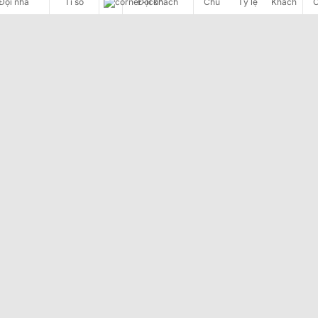
Đội nhà
Tỉ số
Đội khách
Chủ
Tỷ lệ
Khách
Không có dữ liệu vui lòng chọn bộ lọc khác