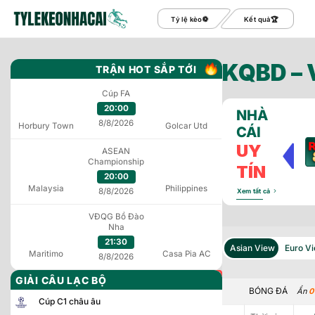
Bỏ
Tỷ lệ kèo
Kết quả
qua
nội
dung
KQBD – 
TRẬN HOT SẮP TỚI
Cúp FA
20:00
NHÀ
8/8/2026
Horbury Town
Golcar Utd
CÁI
UY
ASEAN
Championship
TÍN
20:00
Malaysia
Philippines
8/8/2026
Xem tất cả
VĐQG Bồ Đào
Nha
Asian View
Euro V
21:30
Asian View
Euro V
Maritimo
Casa Pia AC
8/8/2026
BÓNG ĐÁ
GIẢI CÂU LẠC BỘ
BÓNG ĐÁ
Ẩn
0
Thời gian
Cúp C1 châu âu