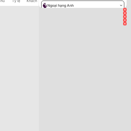
Chủ
Tỷ lệ
Khách
Ngoại hạng Anh