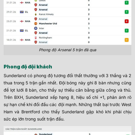
Phong độ Arsenal 5 trận đã qua
Phong độ đội khách
Sunderland có phong độ tương đối thất thường với 3 thắng và 2
thua trong 5 trận gần nhất. Đội bóng này ghi 8 bàn nhưng cũng
để lọt lưới 8 bàn, cho thấy sự thiếu cân bằng giữa công và thủ.
Trên BXH, Sunderland xếp hạng 8, hiệu số chỉ +1, phản ánh rõ
sự hạn chế khi đối đầu các đội mạnh. Những thất bại trước West
Ham và Brentford cho thấy Sunderland gặp khó khi phải chịu
sức ép lớn trong suốt trận đấu.