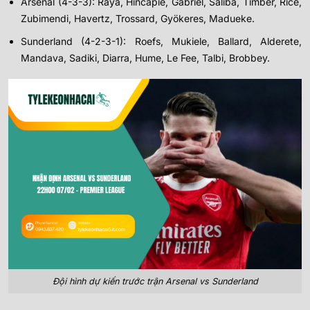
Arsenal (4-3-3): Raya, Hincapie, Gabriel, Saliba, Timber, Rice,
Zubimendi, Havertz, Trossard, Gyökeres, Madueke.
Sunderland (4-2-3-1): Roefs, Mukiele, Ballard, Alderete,
Mandava, Sadiki, Diarra, Hume, Le Fee, Talbi, Brobbey.
Đội hình dự kiến trước trận Arsenal vs Sunderland