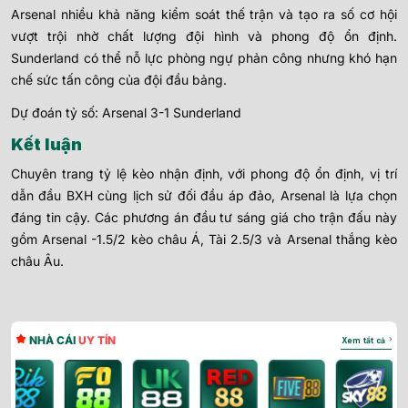
Arsenal nhiều khả năng kiểm soát thế trận và tạo ra số cơ hội
vượt trội nhờ chất lượng đội hình và phong độ ổn định.
Sunderland có thể nỗ lực phòng ngự phản công nhưng khó hạn
chế sức tấn công của đội đầu bảng.
Dự đoán tỷ số: Arsenal 3-1 Sunderland
Kết luận
Chuyên trang tỷ lệ kèo nhận định, với phong độ ổn định, vị trí
dẫn đầu BXH cùng lịch sử đối đầu áp đảo, Arsenal là lựa chọn
đáng tin cậy. Các phương án đầu tư sáng giá cho trận đấu này
gồm Arsenal -1.5/2 kèo châu Á, Tài 2.5/3 và Arsenal thắng kèo
châu Âu.
NHÀ CÁI
UY TÍN
Xem tất cả