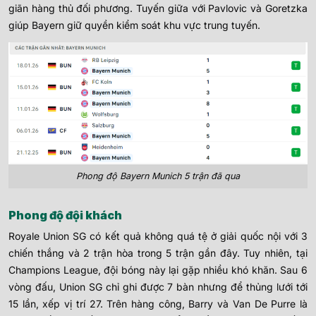
giãn hàng thủ đối phương. Tuyến giữa với Pavlovic và Goretzka
giúp Bayern giữ quyền kiểm soát khu vực trung tuyến.
Phong độ Bayern Munich 5 trận đã qua
Phong độ đội khách
Royale Union SG có kết quả không quá tệ ở giải quốc nội với 3
chiến thắng và 2 trận hòa trong 5 trận gần đây. Tuy nhiên, tại
Champions League, đội bóng này lại gặp nhiều khó khăn. Sau 6
vòng đấu, Union SG chỉ ghi được 7 bàn nhưng để thủng lưới tới
15 lần, xếp vị trí 27. Trên hàng công, Barry và Van De Purre là