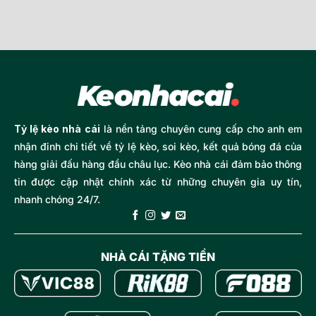
Tỷ lệ kèo nhà cái
là nền tảng chuyên cung cấp cho anh em
nhận đinh chi tiết về tỷ lệ kèo, soi kèo, kết quả bóng đá của
hàng giải đấu hàng đầu châu lục. Kèo nhà cái đảm bảo thông
tin được cập nhật chính xác từ những chuyên gia uy tín,
nhanh chóng 24/7.
NHÀ CÁI TẶNG TIỀN