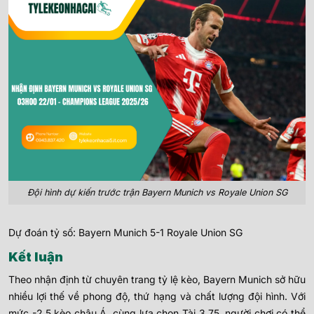
Đội hình dự kiến trước trận Bayern Munich vs Royale Union SG
Dự đoán tỷ số: Bayern Munich 5-1 Royale Union SG
Kết luận
Theo nhận định từ chuyên trang tỷ lệ kèo, Bayern Munich sở hữu
nhiều lợi thế về phong độ, thứ hạng và chất lượng đội hình. Với
mức -2.5 kèo châu Á, cùng lựa chọn Tài 3.75, người chơi có thể