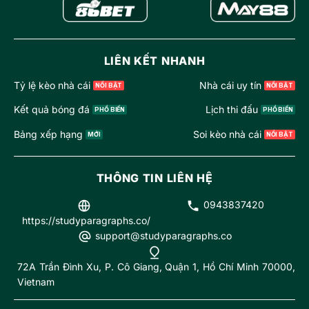
LIÊN KẾT NHANH
Tỷ lệ kèo nhà cái
Nhà cái uy tín
Kết quả bóng đá
Lịch thi đấu
Bảng xếp hạng
Soi kèo nhà cái
THÔNG TIN LIÊN HỆ
0943837420
https://studyparagraphs.co/
support@studyparagraphs.co
72A Trần Đình Xu, P. Cô Giang, Quận 1, Hồ Chí Minh 70000,
Vietnam