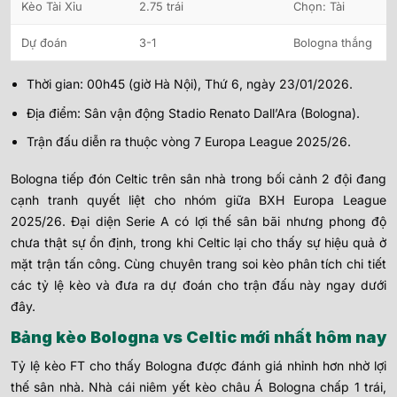
Kèo Tài Xỉu
2.75 trái
Chọn: Tài
Dự đoán
3-1
Bologna thắng
Thời gian: 00h45 (giờ Hà Nội), Thứ 6, ngày 23/01/2026.
Địa điểm: Sân vận động Stadio Renato Dall’Ara (Bologna).
Trận đấu diễn ra thuộc vòng 7 Europa League 2025/26.
Bologna tiếp đón Celtic trên sân nhà trong bối cảnh 2 đội đang
cạnh tranh quyết liệt cho nhóm giữa BXH Europa League
2025/26. Đại diện Serie A có lợi thế sân bãi nhưng phong độ
chưa thật sự ổn định, trong khi Celtic lại cho thấy sự hiệu quả ở
mặt trận tấn công. Cùng chuyên trang soi kèo phân tích chi tiết
các tỷ lệ kèo và đưa ra dự đoán cho trận đấu này ngay dưới
đây.
Bảng kèo Bologna vs Celtic mới nhất hôm nay
Tỷ lệ kèo FT cho thấy Bologna được đánh giá nhỉnh hơn nhờ lợi
thế sân nhà. Nhà cái niêm yết kèo châu Á Bologna chấp 1 trái,