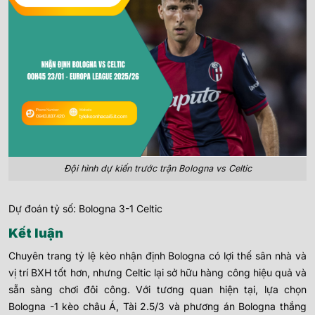
Đội hình dự kiến trước trận Bologna vs Celtic
Dự đoán tỷ số: Bologna 3-1 Celtic
Kết luận
Chuyên trang tỷ lệ kèo nhận định Bologna có lợi thế sân nhà và
vị trí BXH tốt hơn, nhưng Celtic lại sở hữu hàng công hiệu quả và
sẵn sàng chơi đôi công. Với tương quan hiện tại, lựa chọn
Bologna -1 kèo châu Á, Tài 2.5/3 và phương án Bologna thắng