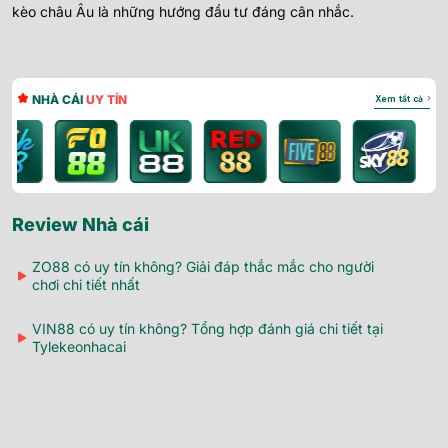
kèo châu Âu là những hướng đầu tư đáng cân nhắc.
NHÀ CÁI
UY TÍN
Xem tất cả
Review Nhà cái
ZO88 có uy tín không? Giải đáp thắc mắc cho người
chơi chi tiết nhất
VIN88 có uy tín không? Tổng hợp đánh giá chi tiết tại
Tylekeonhacai