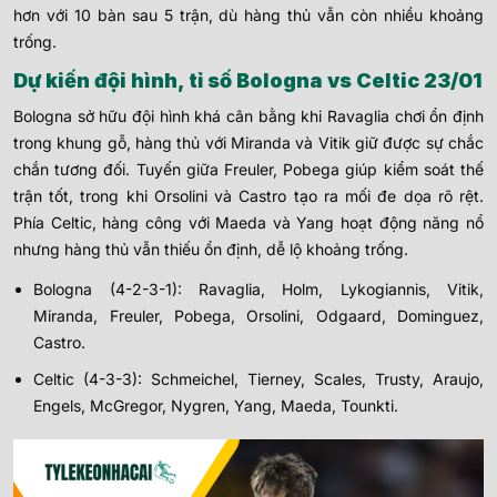
hơn với 10 bàn sau 5 trận, dù hàng thủ vẫn còn nhiều khoảng
trống.
Dự kiến đội hình, tỉ số Bologna vs Celtic 23/01
Bologna sở hữu đội hình khá cân bằng khi Ravaglia chơi ổn định
trong khung gỗ, hàng thủ với Miranda và Vitik giữ được sự chắc
chắn tương đối. Tuyến giữa Freuler, Pobega giúp kiểm soát thế
trận tốt, trong khi Orsolini và Castro tạo ra mối đe dọa rõ rệt.
Phía Celtic, hàng công với Maeda và Yang hoạt động năng nổ
nhưng hàng thủ vẫn thiếu ổn định, dễ lộ khoảng trống.
Bologna (4-2-3-1): Ravaglia, Holm, Lykogiannis, Vitik,
Miranda, Freuler, Pobega, Orsolini, Odgaard, Dominguez,
Castro.
Celtic (4-3-3): Schmeichel, Tierney, Scales, Trusty, Araujo,
Engels, McGregor, Nygren, Yang, Maeda, Tounkti.