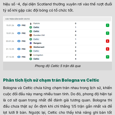
hiệu số -4, đại diện Scotland thường xuyên rơi vào thế rượt đuổi
tỷ số khi gặp các đội bóng có tổ chức tốt.
Phong độ Celtic 5 trận đã qua
Phân tích lịch sử chạm trán Bologna vs Celtic
Bologna và Celtic chưa từng chạm trán nhau trong lịch sử, khiến
cuộc đối đầu này mang nhiều toan tính. Do đó, phong độ hiện tại
là cơ sở quan trọng nhất để đánh giá tương quan. Bologna thi
đấu chưa thật sự ổn định khi chỉ thắng 1/5 trận gần nhất và để
lọt lưới 9 bàn. Ngược lại, Celtic cho thấy khả năng ghi bàn tốt