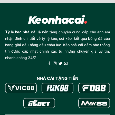
Tỷ lệ kèo nhà cái
là nền tảng chuyên cung cấp cho anh em
nhận đinh chi tiết về tỷ lệ kèo, soi kèo, kết quả bóng đá của
hàng giải đấu hàng đầu châu lục. Kèo nhà cái đảm bảo thông
tin được cập nhật chính xác từ những chuyên gia uy tín,
nhanh chóng 24/7.
NHÀ CÁI TẶNG TIỀN