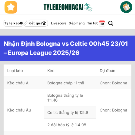
Bỏ
qua
nội
dung
Tỷ lệ kèo
Kết quả
Livescore
Xếp hạng
Tin tức
Nhận Định Bologna vs Celtic 00h45 23/01
– Europa League 2025/26
Loại kèo
Kèo
Dự đoán
Kèo châu Á
Bologna chấp -1 trái
Chọn: Bologna
Bologna thắng tỷ lệ
1:1.46
Kèo châu Âu
Chọn: Bologna
Celtic thắng tỷ lệ 1:5.8
2 đội hòa tỷ lệ 1:4.08