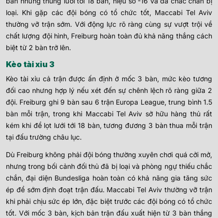
bàn nhưng thủng lưới tới 18 bàn, hiệu số -16 và đã chắc chắn bị
loại. Khi gặp các đội bóng có tổ chức tốt, Maccabi Tel Aviv
thường vỡ trận sớm. Với động lực rõ ràng cùng sự vượt trội về
chất lượng đội hình, Freiburg hoàn toàn đủ khả năng thắng cách
biệt từ 2 bàn trở lên.
Kèo tài xỉu 3
Kèo tài xỉu cả trận được ấn định ở mốc 3 bàn, mức kèo tương
đối cao nhưng hợp lý nếu xét đến sự chênh lệch rõ ràng giữa 2
đội. Freiburg ghi 9 bàn sau 6 trận Europa League, trung bình 1.5
bàn mỗi trận, trong khi Maccabi Tel Aviv sở hữu hàng thủ rất
kém khi để lọt lưới tới 18 bàn, tương đương 3 bàn thua mỗi trận
tại đấu trường châu lục.
Dù Freiburg không phải đội bóng thường xuyên chơi quá cởi mở,
nhưng trong bối cảnh đối thủ đã bị loại và phòng ngự thiếu chắc
chắn, đại diện Bundesliga hoàn toàn có khả năng gia tăng sức
ép để sớm định đoạt trận đấu. Maccabi Tel Aviv thường vỡ trận
khi phải chịu sức ép lớn, đặc biệt trước các đội bóng có tổ chức
tốt. Với mốc 3 bàn, kịch bản trận đấu xuất hiện từ 3 bàn thắng