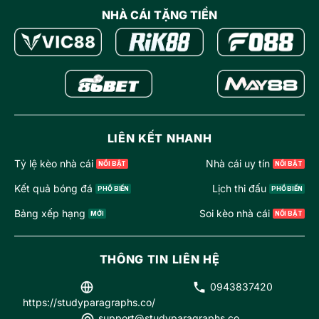
NHÀ CÁI TẶNG TIỀN
LIÊN KẾT NHANH
Tỷ lệ kèo nhà cái
Nhà cái uy tín
Kết quả bóng đá
Lịch thi đấu
Bảng xếp hạng
Soi kèo nhà cái
THÔNG TIN LIÊN HỆ
0943837420
https://studyparagraphs.co/
support@studyparagraphs.co