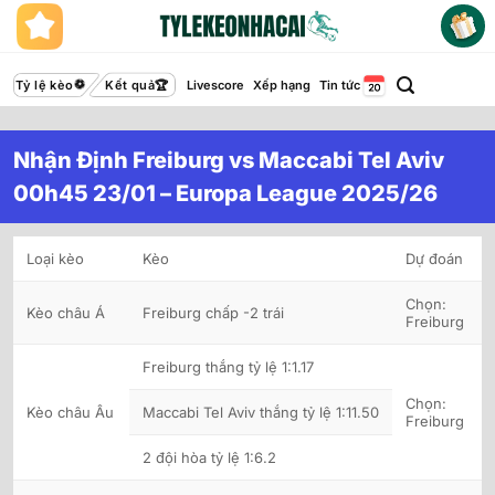
Bỏ
qua
nội
dung
Tỷ lệ kèo
Kết quả
Livescore
Xếp hạng
Tin tức
Nhận Định Freiburg vs Maccabi Tel Aviv
00h45 23/01 – Europa League 2025/26
Loại kèo
Kèo
Dự đoán
Chọn:
Kèo châu Á
Freiburg chấp -2 trái
Freiburg
Freiburg thắng tỷ lệ 1:1.17
Chọn:
Kèo châu Âu
Maccabi Tel Aviv thắng tỷ lệ 1:11.50
Freiburg
2 đội hòa tỷ lệ 1:6.2