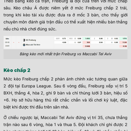
Theo bảng kèo cả trận, Freiburg là đội cửa trên với mức chấp
sâu. Kèo châu Á được niêm yết ở mức Freiburg chấp 2 trái,
trong khi kèo tài xỉu được đưa ra ở mốc 3 bàn, cho thấy giới
chuyên môn đánh giá trận đấu có thể xuất hiện nhiều bàn thắng
nếu chủ nhà chơi đúng sức.
Bảng kèo mới nhất trận Freiburg vs Maccabi Tel Aviv
Kèo chấp 2
Mức kèo Freiburg chấp 2 phản ánh chính xác tương quan giữa
2 đội tại Europa League. Sau 6 vòng đấu, Freiburg xếp vị trí 5
BXH, thắng 4, hòa 2, ghi 9 bàn và chỉ thủng lưới 3 bàn, hiệu số
+6. Họ sở hữu hàng thủ rất chắc chắn và lối chơi kỷ luật, đặc
biệt khi được thi đấu trên sân nhà.
Ở chiều ngược lại, Maccabi Tel Aviv đứng vị trí 35, chưa thắng
trận nào sau 6 vòng, hòa 1 và thua 5. Đội khách chỉ ghi được 2