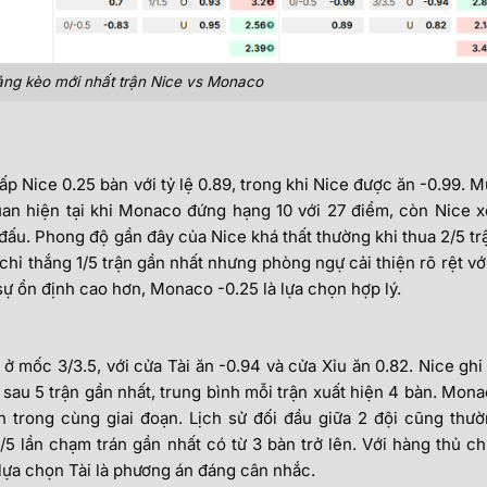
ng kèo mới nhất trận Nice vs Monaco
p Nice 0.25 bàn với tỷ lệ 0.89, trong khi Nice được ăn -0.99. 
an hiện tại khi Monaco đứng hạng 10 với 27 điểm, còn Nice 
đấu. Phong độ gần đây của Nice khá thất thường khi thua 2/5 tr
chỉ thắng 1/5 trận gần nhất nhưng phòng ngự cải thiện rõ rệt vớ
i sự ổn định cao hơn, Monaco -0.25 là lựa chọn hợp lý.
 ở mốc 3/3.5, với cửa Tài ăn -0.94 và cửa Xỉu ăn 0.82. Nice ghi
 sau 5 trận gần nhất, trung bình mỗi trận xuất hiện 4 bàn. Mon
ần trong cùng giai đoạn. Lịch sử đối đầu giữa 2 đội cũng thư
/5 lần chạm trán gần nhất có từ 3 bàn trở lên. Với hàng thủ c
lựa chọn Tài là phương án đáng cân nhắc.