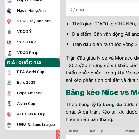
Dự đoán
Ngoại Hạng Anh
VĐQG Tây Ban Nha
Thời gian: 21h00 (giờ Hà Nội),
VĐQG Ý
Địa điểm: Sân vận động Allianz 
VĐQG Đức
Trận đấu diễn ra thuộc vòng 2
VĐQG Pháp
Trận đấu giữa Nice và Monaco di
GIẢI QUỐC GIA
1 2025/26 nhưng có sự khác biệt 
FIFA World Cup
thiếu chắc chắn, trong khi Mona
soi kèo phân tích chi tiết và đưa
Euro 2028
Bảng kèo Nice vs 
Copa América
Asian Cup
Theo bảng
tỷ lệ bóng đá
được ni
châu Á cả trận. Kèo tài xỉu được
AFF Suzuki Cup
hiện nhiều bàn thắng.
UEFA Nations League