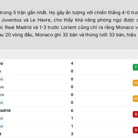
trong 5 trận gần nhất. Họ gây ấn tượng với chiến thắng 4-0 tr
 Juventus và Le Havre, cho thấy khả năng phòng ngự được 
rước Real Madrid và 1-3 trước Lorient cũng chỉ ra rằng Monaco 
au 20 vòng đấu, Monaco ghi 32 bàn và thủng lưới 33 bàn, hiệu