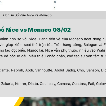
Lịch sử đối đầu Nice vs Monaco
ỉ số Nice vs Monaco
08
/0
2
hỉnh hơn so với Nice. Hàng tiền vệ của Monaco hoạt động h
in giúp kiểm soát thế trận tốt. Trên hàng công, Balogun và F
g tạo đột biến. Ngược lại, Nice vẫn phụ thuộc nhiều vào Wahi
te đã bộc lộ dấu hiệu thiếu chắc chắn, khó tạo sự yên tâm tr
 Dante, Peprah, Abdi, Vanhoutte, Abdul Sadiq, Cho, Sanson, Di
akaria, Kehrer, Diatta, Coulibaly, Camara, Ouattara, Fati, Golov