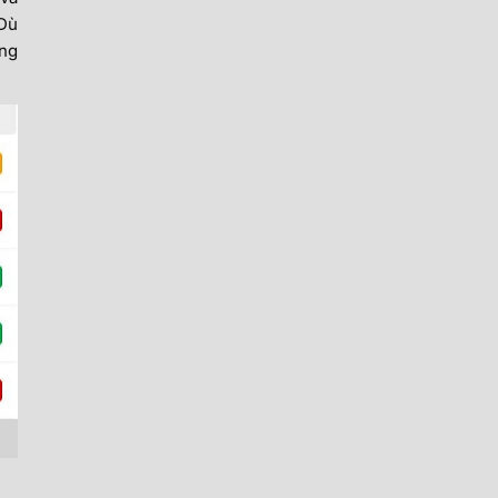
 Dù
ững