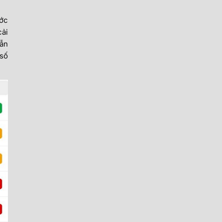
ước
cải
vẫn
 số