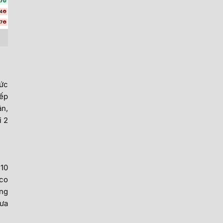
Mức
xếp
ận,
i 2
 10
aco
ờng
hưa