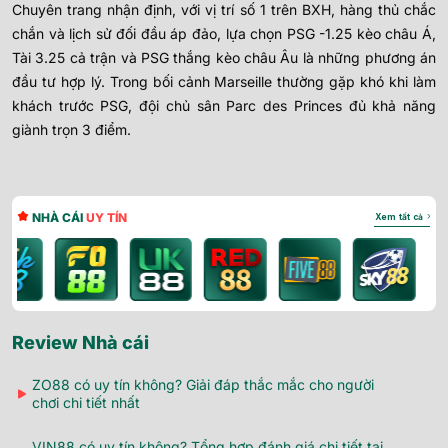
Chuyên trang nhận định, với vị trí số 1 trên BXH, hàng thủ chắc
chắn và lịch sử đối đầu áp đảo, lựa chọn PSG -1.25 kèo châu Á,
Tài 3.25 cả trận và PSG thắng kèo châu Âu là những phương án
đầu tư hợp lý. Trong bối cảnh Marseille thường gặp khó khi làm
khách trước PSG, đội chủ sân Parc des Princes đủ khả năng
giành trọn 3 điểm.
NHÀ CÁI
UY TÍN
Xem tất cả
Review Nhà cái
ZO88 có uy tín không? Giải đáp thắc mắc cho người
chơi chi tiết nhất
VIN88 có uy tín không? Tổng hợp đánh giá chi tiết tại