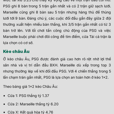
PSG ghi 8 bàn trong 5 trận gần nhất và có 2 trận giữ sạch lưới.
Marseille cũng ghi 8 bàn sau 5 trận nhưng hàng thủ để thủng
lưới tới 9 bàn. Đáng chú ý, các cuộc đối đầu gần đây giữa 2 đội
thường xuất hiện nhiều bàn thắng, khi 3/5 trận gần nhất có từ 3
bàn trở lên. Với lối chơi tấn công chủ động của PSG và việc
Marseille buộc phải chơi đôi công để tìm điểm, cửa Tài cả trận là
lựa chọn có cơ sở.
Kèo châu Âu
Ở kèo châu Âu, PSG được đánh giá cao hơn rõ rệt nhờ lợi thế
sân nhà và vị trí dẫn đầu BXH. Marseille dù xếp trong top 3
nhưng thường lép vế khi đối đầu PSG. Với 4 chiến thắng trong 5
lần chạm trán gần nhất, PSG là lựa chọn an toàn hơn ở kèo 1×2.
Theo bảng giá 1×2 kèo Châu Âu:
Cửa 1: PSG thắng tỷ 1.37
Cửa 2: Marseille thắng tỷ 6.20
Cửa X: Kết quả hòa tỷ 4.76