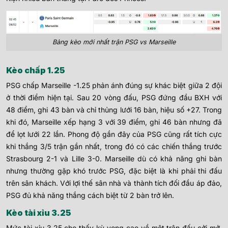
Bảng kèo mới nhất trận PSG vs Marseille
Kèo chấp
1.25
PSG chấp Marseille -1.25 phản ánh đúng sự khác biệt giữa 2 đội
ở thời điểm hiện tại. Sau 20 vòng đấu, PSG đứng đầu BXH với
48 điểm, ghi 43 bàn và chỉ thủng lưới 16 bàn, hiệu số +27. Trong
khi đó, Marseille xếp hạng 3 với 39 điểm, ghi 46 bàn nhưng đã
để lọt lưới 22 lần. Phong độ gần đây của PSG cũng rất tích cực
khi thắng 3/5 trận gần nhất, trong đó có các chiến thắng trước
Strasbourg 2-1 và Lille 3-0. Marseille dù có khả năng ghi bàn
nhưng thường gặp khó trước PSG, đặc biệt là khi phải thi đấu
trên sân khách. Với lợi thế sân nhà và thành tích đối đầu áp đảo,
PSG đủ khả năng thắng cách biệt từ 2 bàn trở lên.
Kèo tài xỉu
3.25
Mức tài xỉu 3.25 cho thấy kỳ vọng cao về một trận đấu cởi mở.