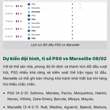
Lịch sử đối đầu PSG vs Marseille
Dự kiến đội hình, tỉ số PSG vs Marseille
09
/0
2
Với lợi thế sân nhà, phong độ ổn định và thành tích đối đầu vượt
trội, PSG nhiều khả năng sẽ kiểm soát thế trận ngay từ đầu.
Marseille có thể ghi bàn nhưng khó tránh khỏi thất bại khi hàng
thủ thiếu chắc chắn.
PSG (4-3-3): Safonov, Mendes, Pacho, Marquinhos, Hakimi,
Neves, Vitinha, Zaire-Emery, Barcola, Mbaye, Mayulu.
Marseille (3-4-2-1): Rulli, Medina, Aguerrd, Balerdi, Madura,