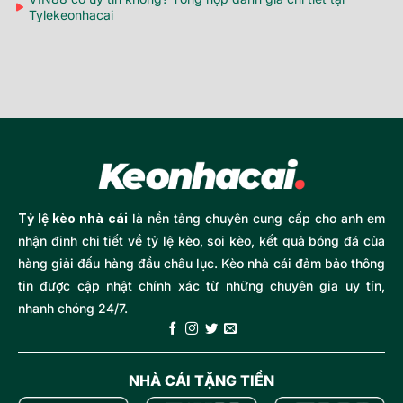
Tylekeonhacai
Tỷ lệ kèo nhà cái
là nền tảng chuyên cung cấp cho anh em
nhận đinh chi tiết về tỷ lệ kèo, soi kèo, kết quả bóng đá của
hàng giải đấu hàng đầu châu lục. Kèo nhà cái đảm bảo thông
tin được cập nhật chính xác từ những chuyên gia uy tín,
nhanh chóng 24/7.
NHÀ CÁI TẶNG TIỀN