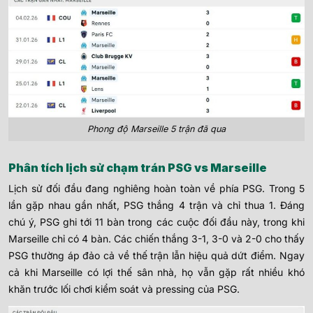
Phong độ Marseille 5 trận đã qua
Phân tích lịch sử chạm trán PSG vs Marseille
Lịch sử đối đầu đang nghiêng hoàn toàn về phía PSG. Trong 5
lần gặp nhau gần nhất, PSG thắng 4 trận và chỉ thua 1. Đáng
chú ý, PSG ghi tới 11 bàn trong các cuộc đối đầu này, trong khi
Marseille chỉ có 4 bàn. Các chiến thắng 3-1, 3-0 và 2-0 cho thấy
PSG thường áp đảo cả về thế trận lẫn hiệu quả dứt điểm. Ngay
cả khi Marseille có lợi thế sân nhà, họ vẫn gặp rất nhiều khó
khăn trước lối chơi kiểm soát và pressing của PSG.