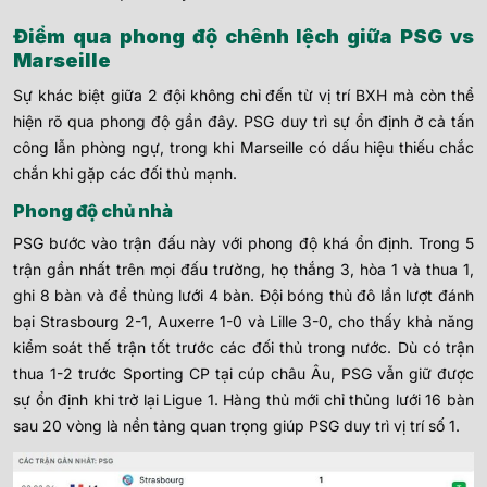
Điểm qua phong độ chênh lệch giữa PSG vs
Marseille
Sự khác biệt giữa 2 đội không chỉ đến từ vị trí BXH mà còn thể
hiện rõ qua phong độ gần đây. PSG duy trì sự ổn định ở cả tấn
công lẫn phòng ngự, trong khi Marseille có dấu hiệu thiếu chắc
chắn khi gặp các đối thủ mạnh.
Phong độ chủ nhà
PSG bước vào trận đấu này với phong độ khá ổn định. Trong 5
trận gần nhất trên mọi đấu trường, họ thắng 3, hòa 1 và thua 1,
ghi 8 bàn và để thủng lưới 4 bàn. Đội bóng thủ đô lần lượt đánh
bại Strasbourg 2-1, Auxerre 1-0 và Lille 3-0, cho thấy khả năng
kiểm soát thế trận tốt trước các đối thủ trong nước. Dù có trận
thua 1-2 trước Sporting CP tại cúp châu Âu, PSG vẫn giữ được
sự ổn định khi trở lại Ligue 1. Hàng thủ mới chỉ thủng lưới 16 bàn
sau 20 vòng là nền tảng quan trọng giúp PSG duy trì vị trí số 1.