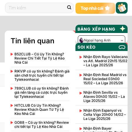
BẢNG XẾP HẠNG
Tin liên quan
Ngoại hạng Anh
SOI KÈO
B52CLUB – Có Uy Tín Không?
Nhận Định Rayo Vallecano
Review Chi Tiết Tại Tỷ Lệ Kèo
vs Atl. Madrid 22h15 15/02
Nhà Cái
– La Liga 2025/26
RIKVIP có uy tín không? Đánh giá
Nhận Định Real Madrid vs
sân chơi trực tuyến chi tiết tại
Real Sociedad 03h00
Tylekeonhacai
15/02 – La Liga 2025/26
789CLUB có uy tín không? Đánh
giá nền tảng cá cược trực tuyến
Nhận Định Sevilla vs
tại Tylekeonhacai
Alaves 00h30 15/02 – La
Liga 2025/26
HITCLUB Có Uy Tín Không?
Review Khách Quan Từ Tỷ Lệ
Nhận Định Espanyol vs
Kèo Nhà Cái
Celta Vigo 20h00 14/02 –
La Liga 2025/26
GO88 – Có uy tín không? Review
chi tiết tại Tỷ Lệ Kèo Nhà Cái
Nhận Định Bayer