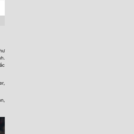
như
nh.
hắc
er,
hn,