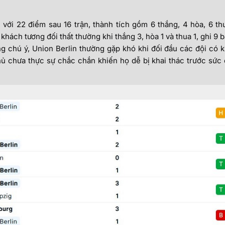
với 22 điểm sau 16 trận, thành tích gồm 6 thắng, 4 hòa, 6 th
khách tương đối thất thường khi thắng 3, hòa 1 và thua 1, ghi 9 
g chú ý, Union Berlin thường gặp khó khi đối đầu các đội có 
hủ chưa thực sự chắc chắn khiến họ dễ bị khai thác trước sức