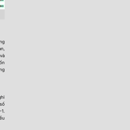
ắng
àn,
 và
tốn
ụng
ghi
 số
-1.
iều