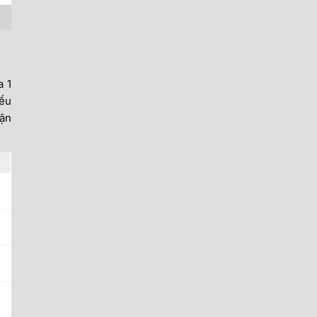
a 1
iểu
tận