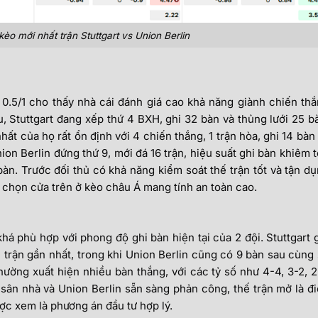
èo mới nhất trận Stuttgart vs Union Berlin
 0.5/1 cho thấy nhà cái đánh giá cao khả năng giành chiến th
, Stuttgart đang xếp thứ 4 BXH, ghi 32 bàn và thủng lưới 25 b
hất của họ rất ổn định với 4 chiến thắng, 1 trận hòa, ghi 14 bàn
Union Berlin đứng thứ 9, mới đá 16 trận, hiệu suất ghi bàn khiêm 
bàn. Trước đối thủ có khả năng kiểm soát thế trận tốt và tận d
a chọn cửa trên ở kèo châu Á mang tính an toàn cao.
há phù hợp với phong độ ghi bàn hiện tại của 2 đội. Stuttgart 
5 trận gần nhất, trong khi Union Berlin cũng có 9 bàn sau cùng
thường xuất hiện nhiều bàn thắng, với các tỷ số như 4-4, 3-2, 2
 sân nhà và Union Berlin sẵn sàng phản công, thế trận mở là đ
ược xem là phương án đầu tư hợp lý.