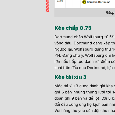
Bảng 
Kèo chấp 0.75
Dortmund chấp Wolfsburg -0.5/1 p
vòng đấu, Dortmund đang xếp thứ 
Ngược lại, Wolfsburg đứng thứ 14
-14. Đáng chú ý, Wolfsburg chỉ 
lớn nếu tiếp tục đánh rơi điểm số
soát trận đấu như Dortmund, lựa 
Kèo tài xỉu 3
Mốc tài xỉu 3 được đánh giá khá 
ghi 5 bàn nhưng thủng lưới tới 1
đoạn ghi 9 bàn và để lọt lưới 8 
đối đầu cũng ủng hộ kịch bản nhi
Với hàng thủ yếu của đội chủ nhà,