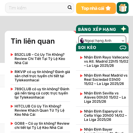
BẢNG XẾP HẠNG
Tin liên quan
Ngoại hạng Anh
SOI KÈO
B52CLUB – Có Uy Tín Không?
Nhận Định Rayo Vallecano
Review Chi Tiết Tại Tỷ Lệ Kèo
vs Atl. Madrid 22h15 15/02
Nhà Cái
– La Liga 2025/26
RIKVIP có uy tín không? Đánh giá
Nhận Định Real Madrid vs
sân chơi trực tuyến chi tiết tại
Real Sociedad 03h00
Tylekeonhacai
15/02 – La Liga 2025/26
789CLUB có uy tín không? Đánh
giá nền tảng cá cược trực tuyến
Nhận Định Sevilla vs
tại Tylekeonhacai
Alaves 00h30 15/02 – La
Liga 2025/26
HITCLUB Có Uy Tín Không?
Review Khách Quan Từ Tỷ Lệ
Nhận Định Espanyol vs
Kèo Nhà Cái
Celta Vigo 20h00 14/02 –
La Liga 2025/26
GO88 – Có uy tín không? Review
chi tiết tại Tỷ Lệ Kèo Nhà Cái
Nhận Định Bayer