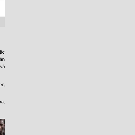
đặc
hân
 và
er,
a,