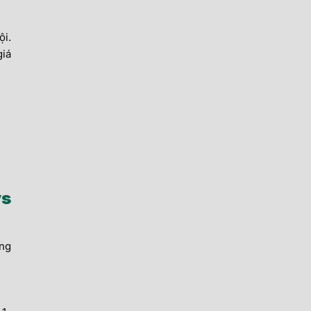
ội.
giá
vs
ong