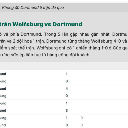
Phong độ Dortmund 5 trận đã qua
 trán Wolfsburg vs Dortmund
õ về phía Dortmund. Trong 5 lần gặp nhau gần nhất, Dortm
trận và 2 đội hòa 1 trận. Dortmund từng thắng Wolfsburg 4-0 và
kiểm soát thế trận. Wolfsburg chỉ có 1 chiến thắng 1-0 ở Cúp q
trước sức ép liên tục từ hàng công đội khách.