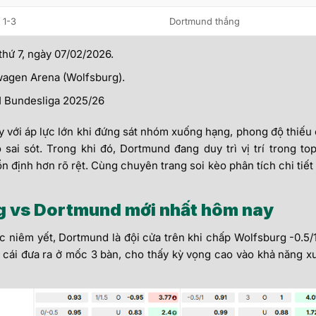
1-3
Dortmund thắng
thứ 7, ngày 07/02/2026.
wagen Arena (Wolfsburg).
1 Bundesliga 2025/26
 với áp lực lớn khi đứng sát nhóm xuống hạng, phong độ thiếu
 sai sót. Trong khi đó, Dortmund đang duy trì vị trí trong to
ổn định hơn rõ rệt. Cùng chuyên trang soi kèo phân tích chi tiết
g vs Dortmund mới nhất hôm nay
 niêm yết, Dortmund là đội cửa trên khi chấp Wolfsburg -0.5/
 cái đưa ra ở mốc 3 bàn, cho thấy kỳ vọng cao vào khả năng x