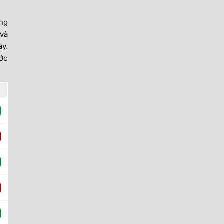
ng
 và
ày.
ước