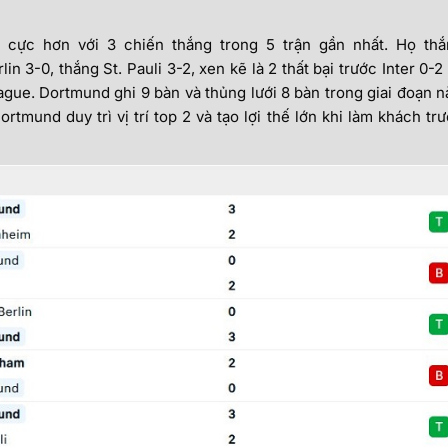
 cực hơn với 3 chiến thắng trong 5 trận gần nhất. Họ thắ
n 3-0, thắng St. Pauli 3-2, xen kẽ là 2 thất bại trước Inter 0-2
ue. Dortmund ghi 9 bàn và thủng lưới 8 bàn trong giai đoạn n
rtmund duy trì vị trí top 2 và tạo lợi thế lớn khi làm khách tr