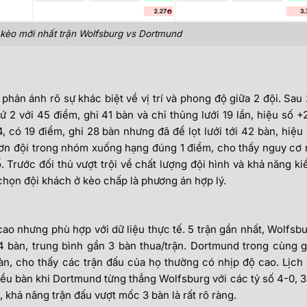
kèo mới nhất trận Wolfsburg vs Dortmund
hản ánh rõ sự khác biệt về vị trí và phong độ giữa 2 đội. Sau
2 với 45 điểm, ghi 41 bàn và chỉ thủng lưới 19 lần, hiệu số +
, có 19 điểm, ghi 28 bàn nhưng đã để lọt lưới tới 42 bàn, hiệu
hơn đội trong nhóm xuống hạng đúng 1 điểm, cho thấy nguy cơ 
. Trước đối thủ vượt trội về chất lượng đội hình và khả năng k
chọn đội khách ở kèo chấp là phương án hợp lý.
cao nhưng phù hợp với dữ liệu thực tế. 5 trận gần nhất, Wolfsb
4 bàn, trung bình gần 3 bàn thua/trận. Dortmund trong cùng g
bàn, cho thấy các trận đấu của họ thường có nhịp độ cao. Lịch
ều bàn khi Dortmund từng thắng Wolfsburg với các tỷ số 4-0, 3
 khả năng trận đấu vượt mốc 3 bàn là rất rõ ràng.