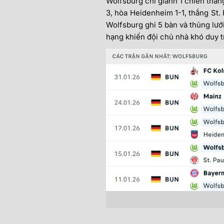
Wolfsburg chỉ giành 1 chiến thắng
3, hòa Heidenheim 1-1, thắng St.
Wolfsburg ghi 5 bàn và thủng lưới
hạng khiến đội chủ nhà khó duy t